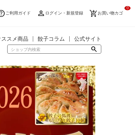
0
elp
person_filled
shopping_cart_checkout
ご利用ガイド
ログイン・新規登録
お買い物カゴ
オススメ商品
餃子コラム
公式サイト
search