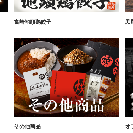
宮崎地頭鶏餃子
黒
その他商品
オ