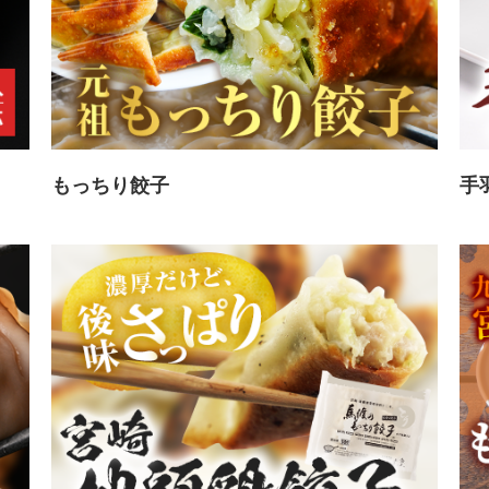
もっちり餃子
手