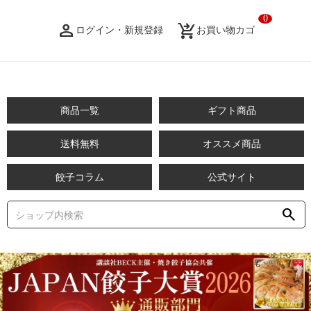
0
person_filled
shopping_cart_checkout
ログイン・新規登録
お買い物カゴ
商品一覧
ギフト商品
送料無料
オススメ商品
餃子コラム
公式サイト
search