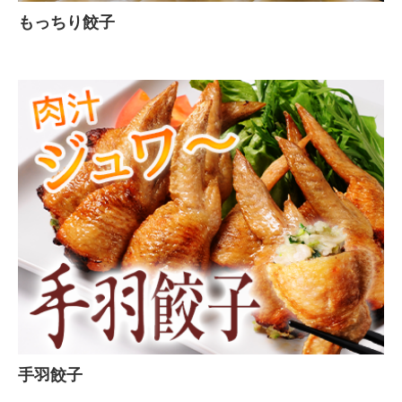
もっちり餃子
手羽餃子