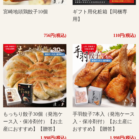
宮崎地頭鶏餃子10個
ギフト用化粧箱【同梱専
用】
756円(税込)
110円(税込)
もっちり餃子30個（発泡ケ
手羽餃子7本入（発泡ケース
ース入・保冷剤付）【お土
入・保冷剤付）【お土産に
産におすすめ】【贈答】
おすすめ】【贈答】
1,998円(税込)
1,998円(税込)