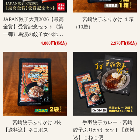
JAPAN餃子大賞2026【最高
宮崎餃子ふりかけ １箱
金賞】受賞記念セット《第
（10袋）
一弾》馬渡の餃子食べ比べ5
パックセット（もっちり
4,800円(税込)
2,970円(税込)
2P・えびしそ1P・くろぶた
1P・宮崎地頭鶏1P）宮崎餃
子ふりかけ付き【送料無
料】
宮崎餃子ふりかけ 2袋
手羽餃子カレー・宮崎
【送料込】ネコポス
餃子ふりかけ セット【送料
込】こねこ便