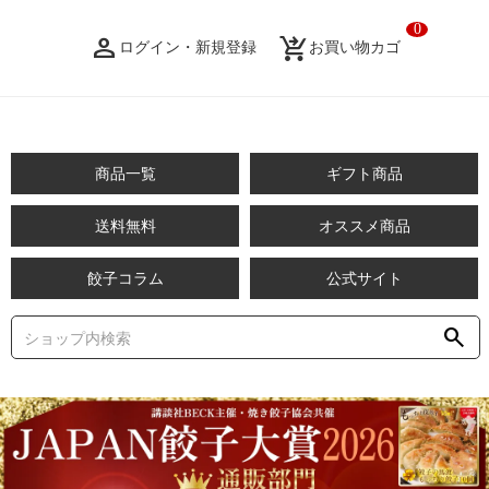
0
person_filled
shopping_cart_checkout
ログイン・新規登録
お買い物カゴ
商品一覧
ギフト商品
送料無料
オススメ商品
餃子コラム
公式サイト
search