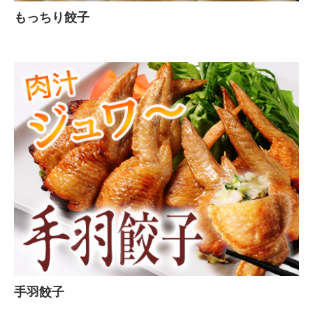
もっちり餃子
手羽餃子