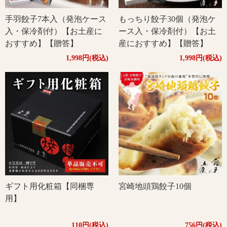
手羽餃子7本入（発泡ケース
もっちり餃子30個（発泡ケ
入・保冷剤付）【お土産に
ース入・保冷剤付）【お土
おすすめ】【贈答】
産におすすめ】【贈答】
1,998円(税込)
1,998円(税込)
ギフト用化粧箱【同梱専
宮崎地頭鶏餃子10個
用】
110円(税込)
756円(税込)