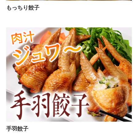
もっちり餃子
手羽餃子