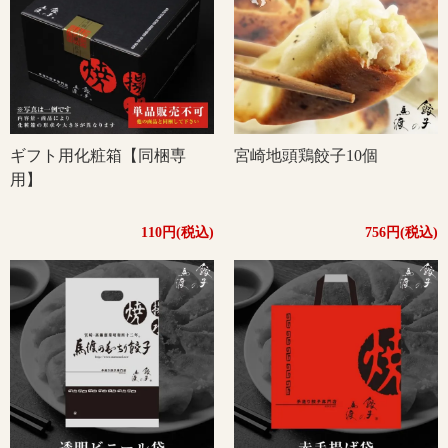
ギフト用化粧箱【同梱専
宮崎地頭鶏餃子10個
用】
110円(税込)
756円(税込)