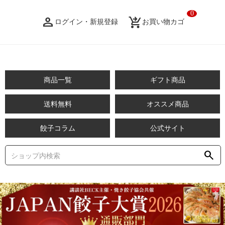
0
person_filled
shopping_cart_checkout
ログイン・新規登録
お買い物カゴ
商品一覧
ギフト商品
送料無料
オススメ商品
餃子コラム
公式サイト
search