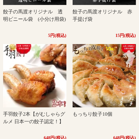
餃子の馬渡オリジナル 透
餃子の馬渡オリジナル 赤
明ビニール袋 (小分け用袋)
手提げ袋
5円(税込)
15円(税込)
手羽餃子2本【がむしゃらグ
もっちり餃子10個
ルメ 日本一の餃子認定！】
648円(税込)
648円(税込)