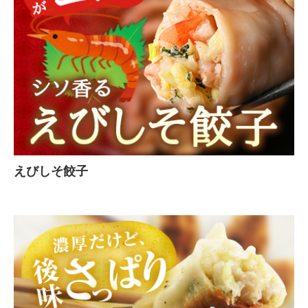
えびしそ餃子