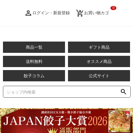
0
person_filled
shopping_cart_checkout
ログイン・新規登録
お買い物カゴ
商品一覧
ギフト商品
送料無料
オススメ商品
餃子コラム
公式サイト
search