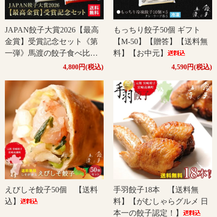
JAPAN餃子大賞2026【最高
もっちり餃子50個 ギフト
金賞】受賞記念セット《第
【M-50】【贈答】【送料無
一弾》馬渡の餃子食べ比べ5
料】【お中元】
パックセット（もっちり
4,800円(税込)
4,590円(税込)
2P・えびしそ1P・くろぶた
1P・宮崎地頭鶏1P）宮崎餃
子ふりかけ付き【送料無
料】
えびしそ餃子50個 【送料
手羽餃子18本 【送料無
込】
料】【がむしゃらグルメ 日
本一の餃子認定！】