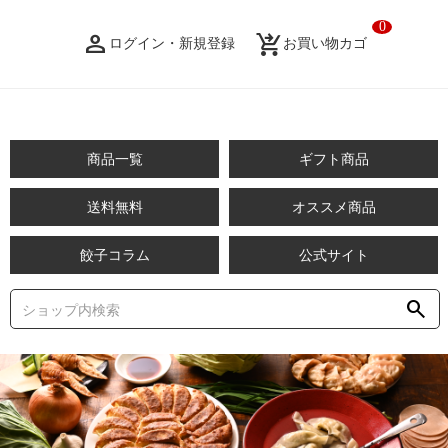
0
person_filled
shopping_cart_checkout
ログイン・新規登録
お買い物カゴ
商品一覧
ギフト商品
送料無料
オススメ商品
餃子コラム
公式サイト
search