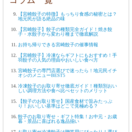
コラム一覧
【宮崎餃子の特徴】もっちり食感の秘密とは？
地元民が語る絶品の味
【宮崎餃子】餃子の種類完全ガイド！焼き餃
子・水餃子から変わり種まで徹底解説
お持ち帰りできる宮崎餃子の催事情報
【宮崎餃子】冷凍ならギフトにもおすすめ！手
羽餃子の人気の理由やおいしい食べ方
宮崎餃子の専門店選びで迷ったら！地元民イチ
オシのメニューBEST5
冷凍餃子のお取り寄せ徹底ガイド！種類別おい
しい調理方法や食べ比べセットのメリット
【餃子のお取り寄せ】国産食材で旨みたっぷ
り！おいしい基準はどこで見極める？
餃子のお取り寄せ・ギフト特集！お中元・お歳
暮・景品に喜ばれる逸品揃い
お取り寄せ冷凍餃子は贈答用にぴったり！選び