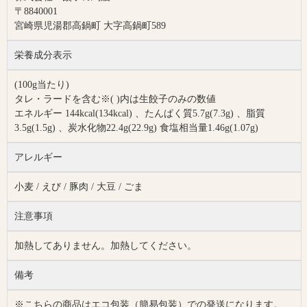
〒8840001
宮崎県児湯郡高鍋町 大字高鍋町589
栄養成分表示
(100g当たり)
タレ・ラードを含む※( )内は生餃子のみの数値
エネルギー 144kcal(134kcal) 、たんぱく質5.7g(7.3g) 、脂質
3.5g(1.5g) 、炭水化物22.4g(22.9g) 食塩相当量1.46g(1.07g)
アレルギー
小麦 / えび / 豚肉 / 大豆 / ごま
注意事項
加熱してありません。加熱してください。
備考
※こちらの商品はエコ包装（簡易包装）での発送になります。