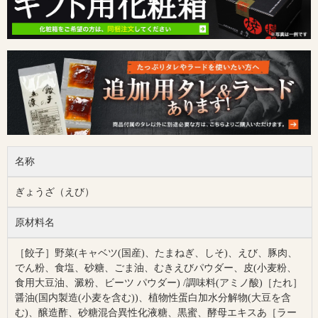
名称
ぎょうざ（えび）
原材料名
［餃子］野菜(キャベツ(国産)、たまねぎ、しそ)、えび、豚肉、
でん粉、食塩、砂糖、ごま油、むきえびパウダー、皮(小麦粉、
食用大豆油、澱粉、ビーツ パウダー) /調味料(アミノ酸)［たれ］
醤油(国内製造(小麦を含む))、植物性蛋白加水分解物(大豆を含
む)、醸造酢、砂糖混合異性化液糖、黒蜜、酵母エキスあ［ラー