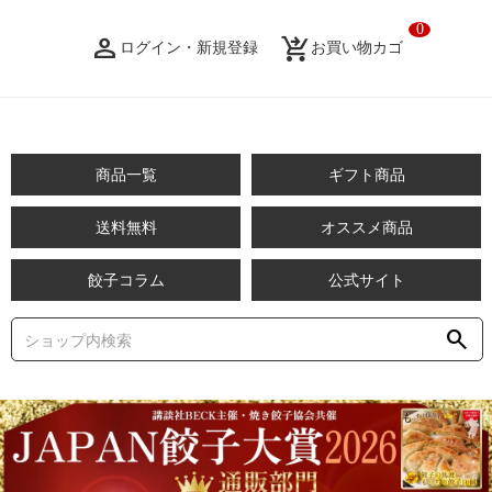
0
person_filled
shopping_cart_checkout
ログイン・新規登録
お買い物カゴ
商品一覧
ギフト商品
送料無料
オススメ商品
餃子コラム
公式サイト
search