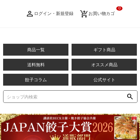
0
person_filled
shopping_cart_checkout
ログイン・新規登録
お買い物カゴ
商品一覧
ギフト商品
送料無料
オススメ商品
餃子コラム
公式サイト
search