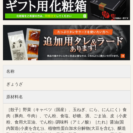
名称
ぎょうざ
原材料名
［餃子］野菜（キャベツ（国産）、玉ねぎ、にら、にんにく）食
肉（豚肉、牛肉）、でん粉、食塩、砂糖、酒、ごま油、皮（小麦
粉、食用大豆油、でん粉) /調味料（アミノ酸）［たれ］醤油(国
内製造(小麦を含む))、植物性蛋白加水分解物(大豆を含む)、醸造