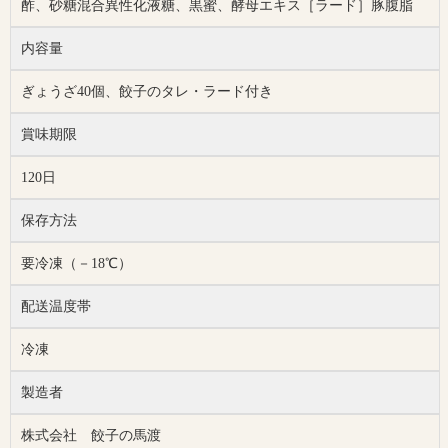
酢、砂糖混合異性化液糖、黒蜜、酵母エキス［ラード］豚腹脂
内容量
ぎょうざ40個、餃子のタレ・ラード付き
賞味期限
120日
保存方法
要冷凍（－18℃）
配送温度帯
冷凍
製造者
株式会社 餃子の馬渡