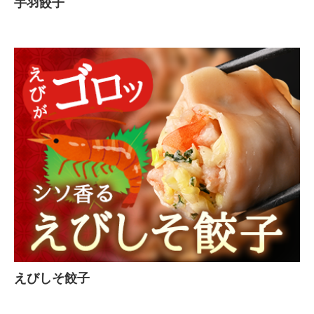
手羽餃子
えびしそ餃子