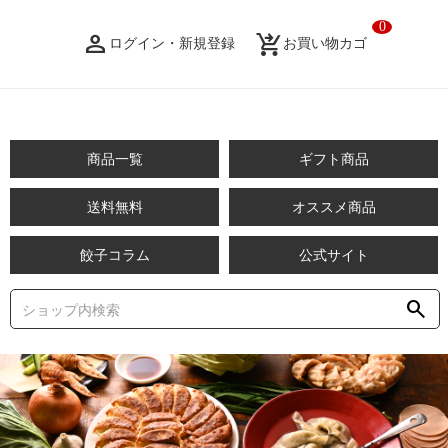
0
person_filled
shopping_cart_checkout
ログイン・新規登録
お買い物カゴ
商品一覧
ギフト商品
送料無料
オススメ商品
餃子コラム
公式サイト
search